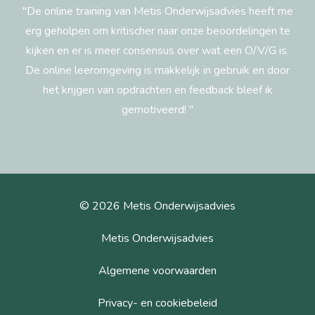
"De online training van Metis Onderwijsadvies heeft me
erg geholpen om kritischer naar onze beoordelingen te
kijken en er is meer consensus over wat een O/V/G is.
De online leeromgeving is makkelijk in gebruik en door
het krijgen van opdrachten en feedback bleef ik
gemotiveerd! "
© 2026 Metis Onderwijsadvies
Metis Onderwijsadvies
Algemene voorwaarden
Privacy- en cookiebeleid